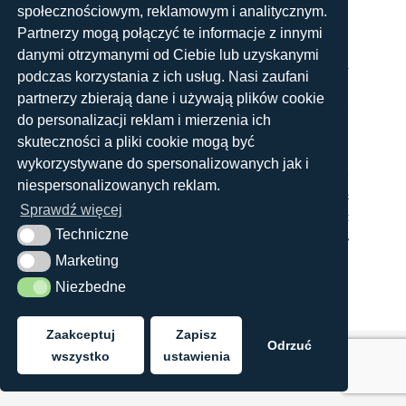
budynku mają charakter poglądowy. Wygląd budynku oraz
społecznościowym, reklamowym i analitycznym.
zagospodarowanie terenu mogą nieznacznie ulec zmianie na
Partnerzy mogą połączyć te informacje z innymi
etapie realizacji. Zmianie nie ulegną istotne cechy świadczenia
danymi otrzymanymi od Ciebie lub uzyskanymi
oraz funkcjonalność budynku. Wszelkie prawa zastrzeżone.
podczas korzystania z ich usług. Nasi zaufani
Prawa do używania, kopiowania i rozpowszechniania wszelkich
partnerzy zbierają dane i używają plików cookie
danych i materiałów dostępnych na niniejszej stronie
do personalizacji reklam i mierzenia ich
internetowej podlegają w szczególności przepisom ustawy z
skuteczności a pliki cookie mogą być
dnia 4 lutego 1994 r. o Prawie autorskim i prawach pokrewnych
wykorzystywane do spersonalizowanych jak i
(Dz. U. 2006 Nr 90 poz. 631 z późn. zm.). Wykorzystywanie
niespersonalizowanych reklam.
danych lub materiałów z niniejszej strony w jakichkolwiek
Sprawdź więcej
celach wymaga każdorazowo pisemnej zgody
SO!INVEST SP Z
Techniczne
Techniczne
O.O
W przypadku zapotrzebowania na w/w materiały prosimy
Marketing
Marketing
o kontakt na adres:
marketing@soinvest.pl
Niezbedne
Niezbedne
Zaakceptuj
Zapisz
Odrzuć
wszystko
ustawienia