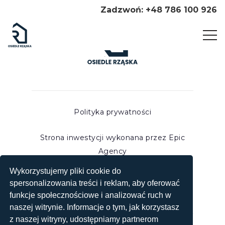
Zadzwoń: +48 786 100 926
Polityka prywatności
Strona inwestycji wykonana przez Epic
Agency
Potrzebujesz kredytu mieszkaniowego?
Wykorzystujemy pliki cookie do
Pomoże Ci Krakowskie Biuro Kredytowe”
spersonalizowania treści i reklam, aby oferować
funkcje społecznościowe i analizować ruch w
Przedstawione na stronie internetowej
naszej witrynie. Informacje o tym, jak korzystasz
www.osiedlerzaska.pl
wizualizacje, animacje oraz modele
z naszej witryny, udostępniamy partnerom